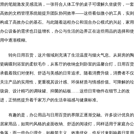
滑的笔能激发灵感流淌，一张符合人体工学的桌子可缓解久坐疲劳，一套
高效的文档管理系统能提升团队协同效率——这些看似微小的工具，实则
构成了高效办公的基石。与此随着远程办公和混合办公模式的兴起，家用
办公设备的需求也日益增长，办公与生活的边界正在这些用品的选择和使
用中逐渐模糊。
转向日用百货，这片领域则充满了生活温度与烟火气息。从厨房的陶
瓷碗碟到浴室的柔软毛巾，从客厅的收纳盒到卧室的温馨台灯，日用百货
承载着我们对便利、舒适与美感的日常追求。随着消费升级，消费者不仅
关注产品的实用性，更重视其设计感、环保材质与情感价值。可降解的垃
圾袋、设计精巧的调味罐、抑菌的砧板……这些日常物件在细节上的改
进，正悄然提升着千家万户的生活幸福感与健康标准。
有趣的是，办公用品与日用百货的界限正逐渐交融。许多设计优良的
居家用品，如简约风格的桌面收纳、舒适的阅读灯，同样适用于家庭办公
角落；而一些办公理念，如极简主义、效率优化，也反过来影响着日常用