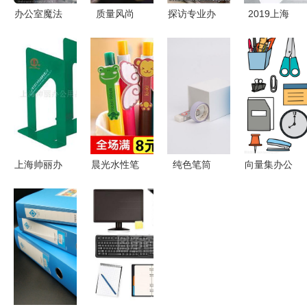
办公室魔法
质量风尚
探访专业办
2019上海
用几件办公
创意小办公
公用品零售
法兰克福文
用品，把家
用品，点亮
超市（上）
具及办公用
收拾得井井
高效与灵感
现代办公室
品展 洞见
有条
的工作空间
的“效率补
未来办公新
给站”
趋势
上海帅丽办
晨光水性笔
纯色笔筒
向量集办公
公用品 精
报价及厂家
点亮桌面的
用品 提升
选书立产品
信息解析
韩式简约收
效率与优化
列表，打造
日用百货市
纳艺术
管理的必备
高效整洁办
场中的明星
工具
公环境
文具