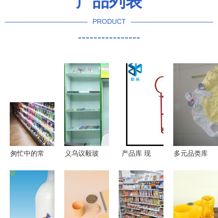
产品列表
PRODUCT
----------------
匆忙中的常
义乌议毅玻
产品库 现
多元品类库
备搭档 —
璃制品厂
代办公用品
存供应 打
屈臣氏服务
三区里的行
的完美整合
造全品类消
体验
业标杆与义
与优选集
费生态新优
乌购平台的
势