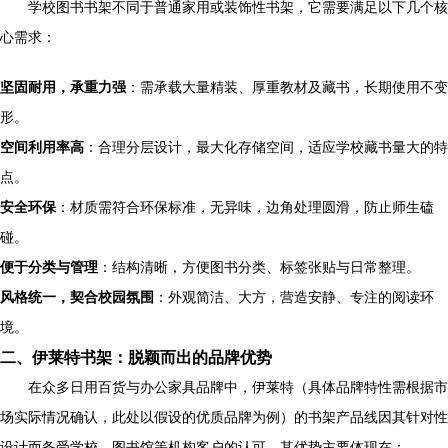
学校图书书架不同于普通家用或装饰性书架，它需要满足以下几个核
心需求：
坚固耐用，承重力强
：需承载大量精装、厚重教材及藏书，长期使用不变
形。
空间利用率高
：合理分层设计，最大化存储空间，适应学校藏书量大的特
点。
安全环保
：材质需符合环保标准，无异味，边角处理圆滑，防止师生磕
碰。
便于分类与管理
：结构清晰，方便图书分类、标签张贴与日常整理。
风格统一，契合校园氛围
：外观简洁、大方，营造安静、专注的阅读环
境。
二、伊莱特书架：脱颖而出的品牌优势
在众多日用百货与办公家具品牌中，伊莱特（具体品牌特性需根据市
场实际情况确认，此处以假设的优质品牌为例）的书架产品线因其针对性
设计而备受学校、图书馆等机构客户的认可。其优势主要体现在：