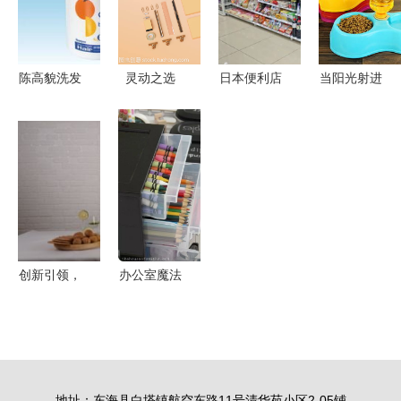
服务新篇
陈高貌洗发
灵动之选
日本便利店
当阳光射进
精产品系列
办公用品
打工那些事
阴霾 从日
日常洗护的
3D品牌样
办公用品的
用百货到蘑
贴心之选
机与微创新
奇妙世界
菇街优店的
相伴的科学
温暖探索
指南
创新引领，
办公室魔法
智享生活
用几件办公
——沃莱姆
用品，把家
携新品亮相
收拾得井井
第113届中
有条
地址：东海县白塔镇航空东路11号清华苑小区2-05铺